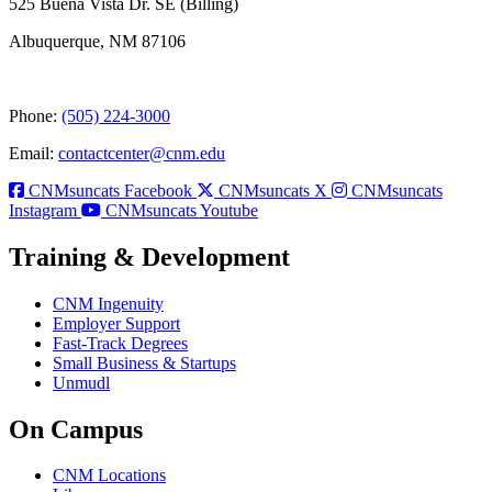
525 Buena Vista Dr. SE (Billing)
Albuquerque, NM 87106
Phone:
(505) 224-3000
Email:
contactcenter@cnm.edu
CNMsuncats Facebook
CNMsuncats X
CNMsuncats
Instagram
CNMsuncats Youtube
Training & Development
CNM Ingenuity
Employer Support
Fast-Track Degrees
Small Business & Startups
Unmudl
On Campus
CNM Locations