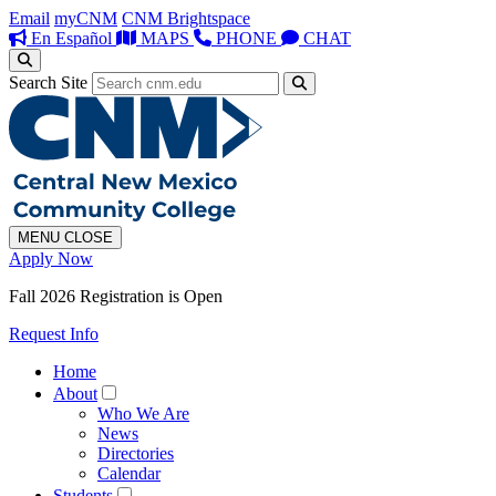
Email
myCNM
CNM Brightspace
En Español
MAPS
PHONE
CHAT
Search Site
MENU
CLOSE
Apply Now
Fall 2026 Registration is Open
Request Info
Home
About
Who We Are
News
Directories
Calendar
Students