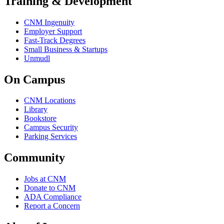
Training & Development
CNM Ingenuity
Employer Support
Fast-Track Degrees
Small Business & Startups
Unmudl
On Campus
CNM Locations
Library
Bookstore
Campus Security
Parking Services
Community
Jobs at CNM
Donate to CNM
ADA Compliance
Report a Concern