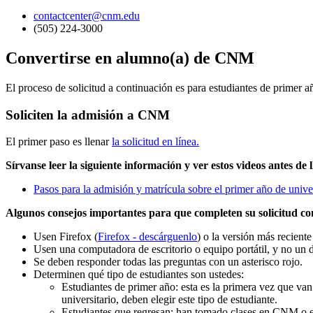
contactcenter@cnm.edu
(505) 224-3000
Convertirse en alumno(a) de CNM
El proceso de solicitud a continuación es para estudiantes de primer a
Soliciten la admisión a CNM
El primer paso es llenar
la solicitud en línea.
Sírvanse leer la siguiente información y ver estos videos antes de l
Pasos para la admisión y matrícula sobre el primer año de uni
Algunos consejos importantes para que completen su solicitud con
Usen Firefox (
Firefox - descárguenlo
) o la versión más recient
Usen una computadora de escritorio o equipo portátil, y no un 
Se deben responder todas las preguntas con un asterisco rojo.
Determinen qué tipo de estudiantes son ustedes:
Estudiantes de primer año: esta es la primera vez que v
universitario, deben elegir este tipo de estudiante.
Estudiantes que regresan: han tomado clases en CNM o e