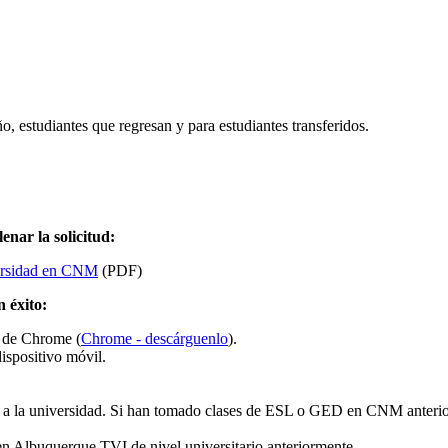
ño, estudiantes que regresan y para estudiantes transferidos.
lenar la solicitud:
versidad en CNM
(PDF)
 éxito:
e de Chrome (
Chrome - descárguenlo
).
dispositivo móvil.
an a la universidad. Si han tomado clases de ESL o GED en CNM anterior
n Albuquerque TVI de nivel universitario anteriormente.